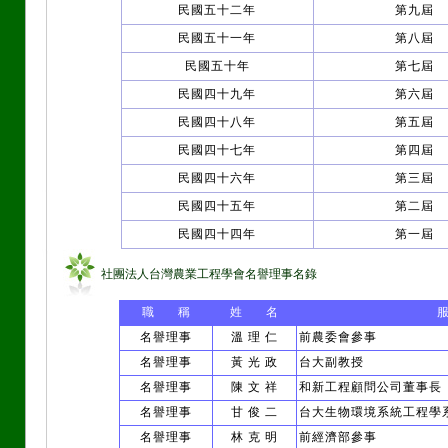
民國五十二年
第九屆
民國五十一年
第八屆
民國五十年
第七屆
民國四十九年
第六屆
民國四十八年
第五屆
民國四十七年
第四屆
民國四十六年
第三屆
民國四十五年
第二屆
民國四十四年
第一屆
社團法人台灣農業工程學會名譽理事名錄
職 稱
姓 名
名譽理事
溫 理 仁
前農委會參事
名譽理事
黃 光 政
台大副教授
名譽理事
陳 文 祥
和新工程顧問公司董事長
名譽理事
甘 俊 二
台大生物環境系統工程學
名譽理事
林 克 明
前經濟部參事