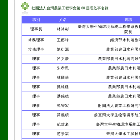
社團法人台灣農業工程學會第 60 屆理監事名錄
職別
姓名
現職
臺灣大學生物環境系統工程學系教
理事長
林裕彬
院長
常務理事
王藝峰
經濟部水利署副
常務理事
陳衍源
農業部農田水利署
理事
呂文豪
農業部農田水利署高雄
理事
朱孝恩
農業部農田水利
理事
林國華
農業部農田水利署
理事
孫維廷
農業部農田水利
理事
洪銘德
農業部農田水利
理事
譚智宏
財團法人農業工程研究
理事
譚義績
前臺灣大學生物環境系統
理事
范致豪
臺灣大學生物環境系統
理事
游景雲
臺灣大學水工試驗