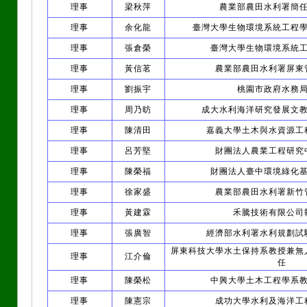
理事
梁秋萍
農業部農田水利署簡
理事
余化龍
臺灣大學生物環境系統工程
理事
張倉榮
臺灣大學生物環境系統
理事
黃信茗
農業部農田水利署屏東
理事
劉振宇
桃園市政府水務
理事
周乃昉
成大水利海洋研究發展文
理事
陳清田
嘉義大學土木與水資源工
理事
呂芳堅
財團法人農業工程研究
理事
陳榮福
財團法人臺中環境綠化
理事
徐家盛
農業部農田水利署新竹
理事
黃建霖
禾騰技術有限公司
理事
張廣智
經濟部水利署水利規劃試
屏東科技大學水土保持系教授兼無
理事
江介倫
任
理事
陳榮松
中興大學土木工程學系
理事
陳憲宗
成功大學水利及海洋工