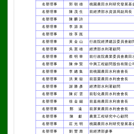
名譽理事
郭 朝 雄
桃園農田水利研究發展基
名譽理事
陳 茂 生
前經濟部水資源局副局長
名譽理事
陳 麟 詩
名譽理事
李 源 泉
名譽理事
徐 享 崑
名譽理事
黃 金 山
行政院經濟建設委員會顧
名譽理事
吳 憲 雄
經濟部水利署顧問
名譽理事
蔡 明 華
前行政院農業委員會農田
名譽理事
陳 伸 賢
中興工程顧問股份有限公
名譽理事
李 總 集
前桃園農田水利會會長
名譽理事
洪 東 嶽
前苗栗農田水利會會長
名譽理事
謝 勝 彥
經濟部水利署顧問
名譽理事
陳 釘 雲
前彰化農田水利會會長
名譽理事
徐 金 錫
前嘉南農田水利會會長
名譽理事
鄭 遠
前屏東農田水利會會長
名譽理事
陳 獻
農業工程研究中心顧問
名譽理事
莊 光 明
桃園農田水利研究發展基
名譽理事
劉 豐 壽
前經濟部參事