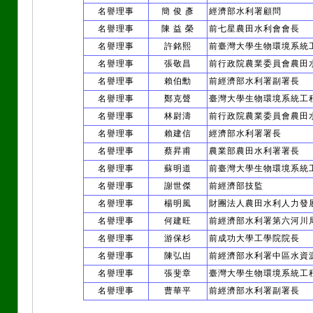
名譽理事
簡 俊 彥
經濟部水利署顧問
名譽理事
陳 益 榮
前七星農田水利會會長
名譽理事
許銘熙
前臺灣大學生物環境系統
名譽理事
張敬昌
前行政院農業委員會農田
名譽理事
賴伯勳
前經濟部水利署副署長
名譽理事
鄭克聲
臺灣大學生物環境系統工
名譽理事
林尉濤
前行政院農業委員會農田
名譽理事
賴建信
經濟部水利署署長
名譽理事
蔡昇甫
農業部農田水利署署長
名譽理事
蘇明道
前臺灣大學生物環境系統
名譽理事
謝世傑
前經濟部技監
名譽理事
楊明風
財團法人農田水利人力發
名譽理事
何建旺
前經濟部水利署第六河川
名譽理事
游保杉
前成功大學工學院院長
名譽理事
陳弘凷
前經濟部水利署中區水資
名譽理事
張斐章
臺灣大學生物環境系統工
名譽理事
曹華平
前經濟部水利署副署長