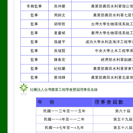
常務監事
吳仲榮
農業部農田水利署瑠公
監事
周師文
農業部農田水利署七星
監事
胡明哲
台灣大學生物環境系統
監事
童慶斌
臺灣大學生物環境系統
監事
孫建平
成功大學水利及海洋工程學
監事
吳瑞賢
中央大學土木工程學
監事
陳春宏
經濟部水利署副總
監事
紀桂蘭
農業部農田水利署屏東
監事
蔡鴻輝
農業部農田水利署北基
社團法人台灣農業工程學會歷屆理事長名錄
年 份
理 事 會 屆 數
民國一一三年至一一五年
第六十屆
民國一一○年至一一二年
第五十九屆
民國一○七年至一○九年
第五十八屆