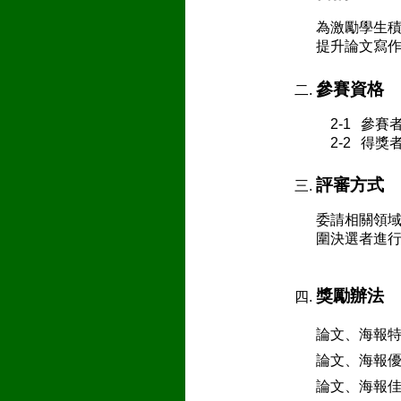
為激勵學生
提升論文寫
參賽資格
2-1
參賽者
2-2
得獎者
評審方式
委請相關領
圍決選者進
獎勵辦法
論文、海報特優
論文、海報優等
論文、海報佳作