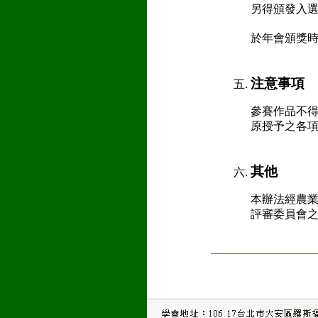
另得頒發入
於年會頒獎
注意事項
參賽作品不
原授予之各
其他
本辦法經農
評審委員會